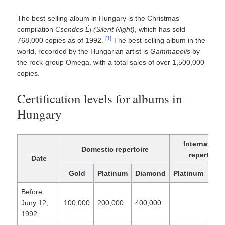
The best-selling album in Hungary is the Christmas
compilation
Csendes Éj (Silent Night)
, which has sold
[1]
768,000 copies as of 1992.
The best-selling album in the
world, recorded by the Hungarian artist is
Gammapolis
by
the rock-group Omega, with a total sales of over 1,500,000
copies.
Certification levels for albums in
Hungary
Internationa
Domestic repertoire
repertoire
Date
Gold
Platinum
Diamond
Platinum
Go
Before
Juny 12,
100,000
200,000
400,000
1992