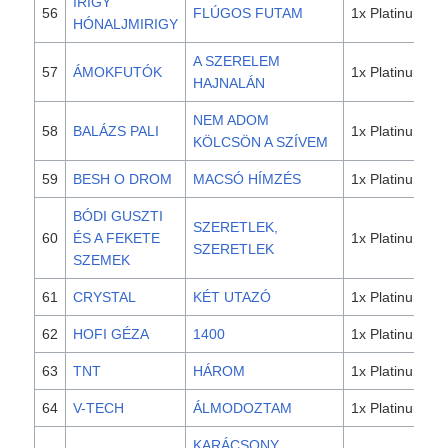
IRIGY
56
FLÚGOS FUTAM
1x Platinum
HÓNALJMIRIGY
A SZERELEM
57
ÁMOKFUTÓK
1x Platinum
HAJNALÁN
NEM ADOM
58
BALÁZS PALI
1x Platinum
KÖLCSÖN A SZÍVEM
59
BESH O DROM
MACSÓ HÍMZÉS
1x Platinum
BÓDI GUSZTI
SZERETLEK,
60
ÉS A FEKETE
1x Platinum
SZERETLEK
SZEMEK
61
CRYSTAL
KÉT UTAZÓ
1x Platinum
62
HOFI GÉZA
1400
1x Platinum
63
TNT
HÁROM
1x Platinum
64
V-TECH
ÁLMODOZTAM
1x Platinum
KARÁCSONY