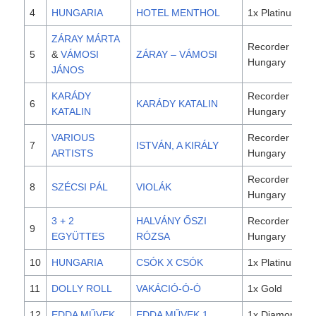
4
HUNGARIA
HOTEL MENTHOL
1x Platinum
ZÁRAY MÁRTA
Recorder
5
&
VÁMOSI
ZÁRAY – VÁMOSI
Hungary
JÁNOS
KARÁDY
Recorder
6
KARÁDY KATALIN
KATALIN
Hungary
VARIOUS
Recorder
7
ISTVÁN, A KIRÁLY
ARTISTS
Hungary
Recorder
8
SZÉCSI PÁL
VIOLÁK
Hungary
3 + 2
HALVÁNY ŐSZI
Recorder
9
EGYÜTTES
RÓZSA
Hungary
10
HUNGARIA
CSÓK X CSÓK
1x Platinum
11
DOLLY ROLL
VAKÁCIÓ-Ó-Ó
1x Gold
12
EDDA MŰVEK
EDDA MŰVEK 1.
1x Diamond