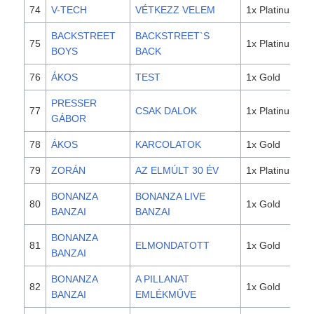
74
V-TECH
VÉTKEZZ VELEM
1x Platinum
BACKSTREET
BACKSTREET`S
75
1x Platinum
BOYS
BACK
76
ÁKOS
TEST
1x Gold
PRESSER
77
CSAK DALOK
1x Platinum
GÁBOR
78
ÁKOS
KARCOLATOK
1x Gold
79
ZORÁN
AZ ELMÚLT 30 ÉV
1x Platinum
BONANZA
BONANZA LIVE
80
1x Gold
BANZAI
BANZAI
BONANZA
81
ELMONDATOTT
1x Gold
BANZAI
BONANZA
A PILLANAT
82
1x Gold
BANZAI
EMLÉKMŰVE