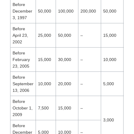
Before
December
50,000
100,000
200,000
50,000
100
3, 1997
Before
April 23,
25,000
50,000
–
15,000
30,
2002
Before
February
15,000
30,000
–
10,000
20,
23, 2005
Before
September
10,000
20,000
–
5,000
10,
13, 2006
Before
October 1,
7,500
15,000
–
2009
3,000
6,0
Before
December
5,000
10,000
–