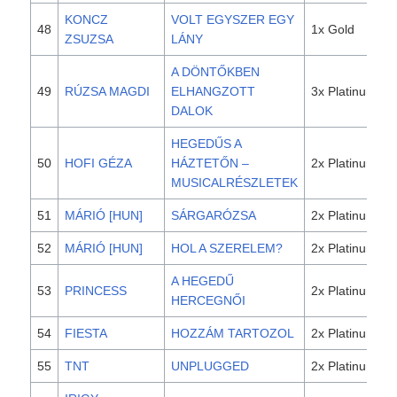
KONCZ
VOLT EGYSZER EGY
48
1x Gold
ZSUZSA
LÁNY
A DÖNTŐKBEN
49
RÚZSA MAGDI
ELHANGZOTT
3x Platinum
DALOK
HEGEDŰS A
50
HOFI GÉZA
HÁZTETŐN –
2x Platinum
MUSICALRÉSZLETEK
51
MÁRIÓ [HUN]
SÁRGARÓZSA
2x Platinum
52
MÁRIÓ [HUN]
HOL A SZERELEM?
2x Platinum
A HEGEDŰ
53
PRINCESS
2x Platinum
HERCEGNŐI
54
FIESTA
HOZZÁM TARTOZOL
2x Platinum
55
TNT
UNPLUGGED
2x Platinum