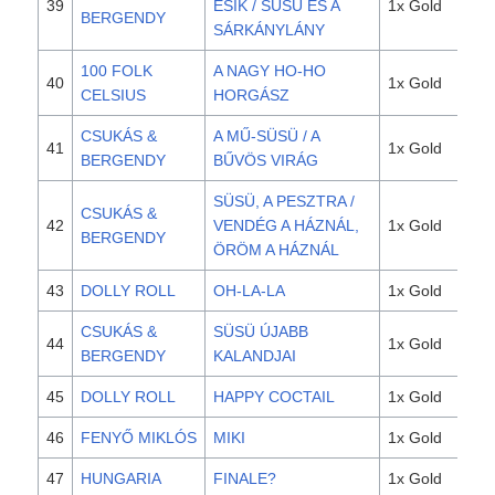
39
ESIK / SÜSÜ ÉS A
1x Gold
BERGENDY
SÁRKÁNYLÁNY
100 FOLK
A NAGY HO-HO
40
1x Gold
CELSIUS
HORGÁSZ
CSUKÁS &
A MŰ-SÜSÜ / A
41
1x Gold
BERGENDY
BŰVÖS VIRÁG
SÜSÜ, A PESZTRA /
CSUKÁS &
42
VENDÉG A HÁZNÁL,
1x Gold
BERGENDY
ÖRÖM A HÁZNÁL
43
DOLLY ROLL
OH-LA-LA
1x Gold
CSUKÁS &
SÜSÜ ÚJABB
44
1x Gold
BERGENDY
KALANDJAI
45
DOLLY ROLL
HAPPY COCTAIL
1x Gold
46
FENYŐ MIKLÓS
MIKI
1x Gold
47
HUNGARIA
FINALE?
1x Gold