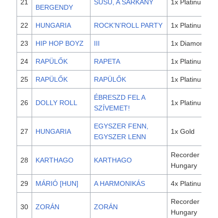
21
SÜSÜ, A SÁRKÁNY
1x Platinum
BERGENDY
22
HUNGARIA
ROCK’N’ROLL PARTY
1x Platinum
23
HIP HOP BOYZ
III
1x Diamond
24
RAPÜLŐK
RAPETA
1x Platinum
25
RAPÜLŐK
RAPÜLŐK
1x Platinum
ÉBRESZD FEL A
26
DOLLY ROLL
1x Platinum
SZÍVEMET!
EGYSZER FENN,
27
HUNGARIA
1x Gold
EGYSZER LENN
Recorder
28
KARTHAGO
KARTHAGO
Hungary
29
MÁRIÓ [HUN]
A HARMONIKÁS
4x Platinum
Recorder
30
ZORÁN
ZORÁN
Hungary