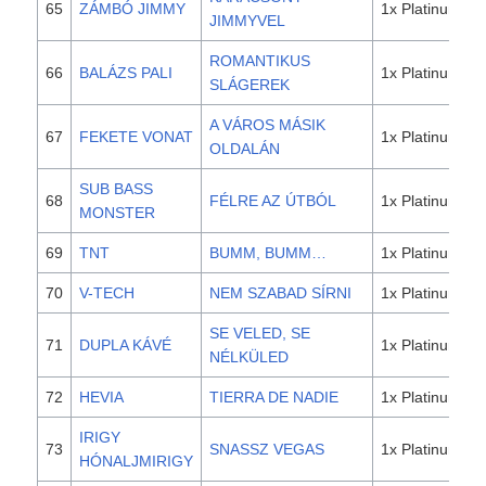
65
ZÁMBÓ JIMMY
1x Platinum
JIMMYVEL
ROMANTIKUS
66
BALÁZS PALI
1x Platinum
SLÁGEREK
A VÁROS MÁSIK
67
FEKETE VONAT
1x Platinum
OLDALÁN
SUB BASS
68
FÉLRE AZ ÚTBÓL
1x Platinum
MONSTER
69
TNT
BUMM, BUMM…
1x Platinum
70
V-TECH
NEM SZABAD SÍRNI
1x Platinum
SE VELED, SE
71
DUPLA KÁVÉ
1x Platinum
NÉLKÜLED
72
HEVIA
TIERRA DE NADIE
1x Platinum
IRIGY
73
SNASSZ VEGAS
1x Platinum
HÓNALJMIRIGY