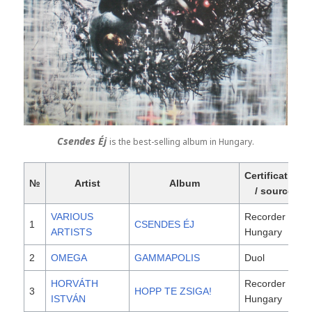
Csendes Éj
is the best-selling album in Hungary.
Certification
№
Artist
Album
/ source
VARIOUS
Recorder
1
CSENDES ÉJ
ARTISTS
Hungary
2
OMEGA
GAMMAPOLIS
Duol
HORVÁTH
Recorder
3
HOPP TE ZSIGA!
ISTVÁN
Hungary