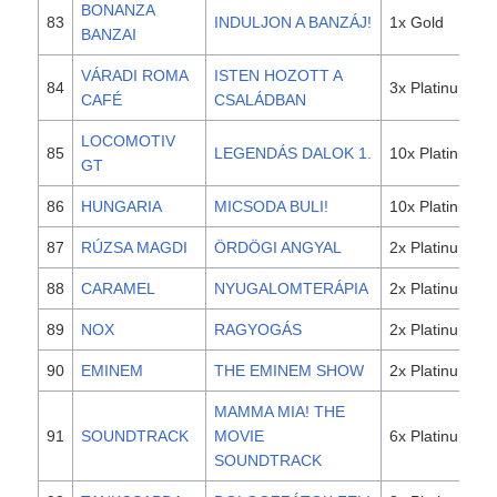
BONANZA
83
INDULJON A BANZÁJ!
1x Gold
BANZAI
VÁRADI ROMA
ISTEN HOZOTT A
84
3x Platinum
CAFÉ
CSALÁDBAN
LOCOMOTIV
85
LEGENDÁS DALOK 1.
10x Platinum
GT
86
HUNGARIA
MICSODA BULI!
10x Platinum
87
RÚZSA MAGDI
ÖRDÖGI ANGYAL
2x Platinum
88
CARAMEL
NYUGALOMTERÁPIA
2x Platinum
89
NOX
RAGYOGÁS
2x Platinum
90
EMINEM
THE EMINEM SHOW
2x Platinum
MAMMA MIA! THE
91
SOUNDTRACK
MOVIE
6x Platinum
SOUNDTRACK