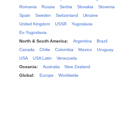
Romania
Russia
Serbia
Slovakia
Slovenia
Spain
Sweden
Switzerland
Ukraine
United Kingdom
USSR
Yugoslavia
Ex-Yugoslavia
North & South America:
Argentina
Brazil
Canada
Chilie
Colombia
Mexico
Uruguay
USA
USA Latin
Venezuela
Oceania:
Australia
New Zealand
Global:
Europe
Worldwide