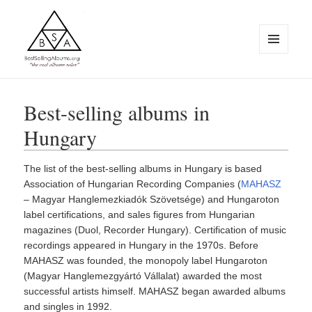
MENU
AND
WIDGETS
BestSellingAlbums.org
Best-selling albums in
Hungary
The list of the best-selling albums in Hungary is based
Association of Hungarian Recording Companies (
MAHASZ
– Magyar Hanglemezkiadók Szövetsége) and Hungaroton
label certifications, and sales figures from Hungarian
magazines (Duol, Recorder Hungary). Certification of music
recordings appeared in Hungary in the 1970s. Before
MAHASZ was founded, the monopoly label Hungaroton
(Magyar Hanglemezgyártó Vállalat) awarded the most
successful artists himself. MAHASZ began awarded albums
and singles in 1992.