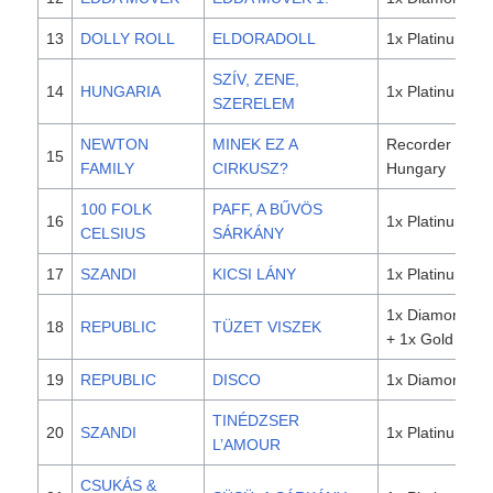
13
DOLLY ROLL
ELDORADOLL
1x Platinum
SZÍV, ZENE,
14
HUNGARIA
1x Platinum
SZERELEM
NEWTON
MINEK EZ A
Recorder
15
FAMILY
CIRKUSZ?
Hungary
100 FOLK
PAFF, A BŰVÖS
16
1x Platinum
CELSIUS
SÁRKÁNY
17
SZANDI
KICSI LÁNY
1x Platinum
1x Diamond
18
REPUBLIC
TÜZET VISZEK
+ 1x Gold
19
REPUBLIC
DISCO
1x Diamond
TINÉDZSER
20
SZANDI
1x Platinum
L’AMOUR
CSUKÁS &