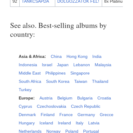
92
TANKCSAPDA
DOLGOZZÁTOK FEL!
8x Platinum
See also. Best-selling albums by
country:
Asia & Africa:
China
Hong Kong
India
Indonesia
Israel
Japan
Lebanon
Malaysia
Middle East
Philippines
Singapore
South Africa
South Korea
Taiwan
Thailand
Turkey
Europe:
Austria
Belgium
Bulgaria
Croatia
Cyprus
Czechoslovakia
Czech Republic
Denmark
Finland
France
Germany
Grecce
Hungary
Iceland
Ireland
Italy
Latvia
Netherlands
Norway
Poland
Portugal