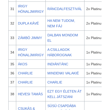
IRIGY
31
RÁNCDALFESZTIVÁL
2x Platinum
HÓNALJMIRIGY
HA NEM TUDOM,
32
DUPLA KÁVÉ
2x Platinum
NEM FÁJ
DALBAN MONDOM
33
ZÁMBÓ JIMMY
2x Platinum
EL
IRIGY
A CSILLAGOK
34
1x Platinum
HÓNALJMIRIGY
HÁBOROGNAK
35
ÁKOS
INDIÁNTÁNC
1x Platinum
36
CHARLIE
MINDENKI VALAKIÉ
1x Platinum
37
CHARLIE
CHARLIE
1x Platinum
EZT EGY ÉLETEN ÁT
38
HEVESI TAMÁS
1x Platinum
KELL JÁTSZANI
SÜSÜ CSAPDÁBA
CSUKÁS &