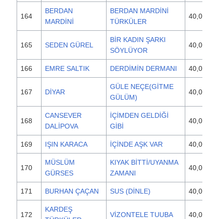
BERDAN
BERDAN MARDİNİ
164
40,000
MARDİNİ
TÜRKÜLER
BİR KADIN ŞARKI
165
SEDEN GÜREL
40,000
SÖYLÜYOR
166
EMRE SALTIK
DERDİMİN DERMANI
40,000
GÜLE NEÇE(GİTME
167
DİYAR
40,000
GÜLÜM)
CANSEVER
İÇİMDEN GELDİĞİ
168
40,000
DALİPOVA
GİBİ
169
IŞIN KARACA
İÇİNDE AŞK VAR
40,000
MÜSLÜM
KIYAK BİTTİ/UYANMA
170
40,000
GÜRSES
ZAMANI
171
BURHAN ÇAÇAN
SUS (DİNLE)
40,000
KARDEŞ
172
VİZONTELE TUUBA
40,000