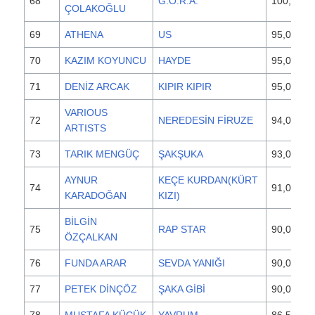
68
G.O.R.A.
100,000
ÇOLAKOĞLU
69
ATHENA
US
95,000
70
KAZIM KOYUNCU
HAYDE
95,000
71
DENİZ ARCAK
KIPIR KIPIR
95,000
VARIOUS
72
NEREDESİN FİRUZE
94,000
ARTISTS
73
TARIK MENGÜÇ
ŞAKŞUKA
93,000
AYNUR
KEÇE KURDAN(KÜRT
74
91,000
KARADOĞAN
KIZI)
BİLGİN
75
RAP STAR
90,000
ÖZÇALKAN
76
FUNDA ARAR
SEVDA YANIĞI
90,000
77
PETEK DİNÇÖZ
ŞAKA GİBİ
90,000
78
MUSTAFA KÜÇÜK
YAVRUM
86,500