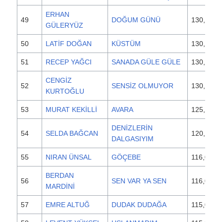
ERHAN
49
DOĞUM GÜNÜ
130,000
GÜLERYÜZ
50
LATİF DOĞAN
KÜSTÜM
130,000
51
RECEP YAĞCI
SANADA GÜLE GÜLE
130,000
CENGİZ
52
SENSİZ OLMUYOR
130,000
KURTOĞLU
53
MURAT KEKİLLİ
AVARA
125,000
DENİZLERİN
54
SELDA BAĞCAN
120,000
DALGASIYIM
55
NIRAN ÜNSAL
GÖÇEBE
116,000
BERDAN
56
SEN VAR YA SEN
116,000
MARDİNİ
57
EMRE ALTUĞ
DUDAK DUDAĞA
115,000