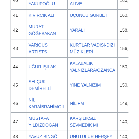
40
160,000
YAKUPOĞLU
ALIVE
41
KIVIRCIK ALİ
ÜÇÜNCÜ GURBET
160,000
MURAT
42
YARALI
158,500
GÖĞEBAKAN
VARIOUS
KURTLAR VADİSİ-DİZİ
43
156,100
ARTISTS
MÜZİKLERİ
KALABALIK
44
UĞUR IŞILAK
150,000
YALNIZLARA/OZANCA
SELÇUK
45
YİNE YALNIZIM
150,000
DEMİRELLİ
NİL
46
NİL FM
149,000
KARAİBRAHİMGİL
MUSTAFA
KARŞILIKSIZ
47
140,000
YILDIZDOĞAN
SEVMEDİK Mİ
48
YAVUZ BINGÖL
UNUTULUR HERŞEY
140,000