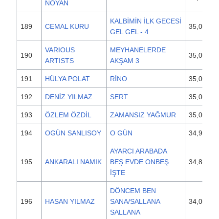
NOYAN
KALBİMİN İLK GECESİ
189
CEMAL KURU
35,000
GEL GEL - 4
VARIOUS
MEYHANELERDE
190
35,000
ARTISTS
AKŞAM 3
191
HÜLYA POLAT
RİNO
35,000
192
DENİZ YILMAZ
SERT
35,000
193
ÖZLEM ÖZDİL
ZAMANSIZ YAĞMUR
35,000
194
OGÜN SANLISOY
O GÜN
34,900
AYARCI ARABADA
195
ANKARALI NAMIK
BEŞ EVDE ONBEŞ
34,800
İŞTE
DÖNCEM BEN
196
HASAN YILMAZ
SANA/SALLANA
34,000
SALLANA