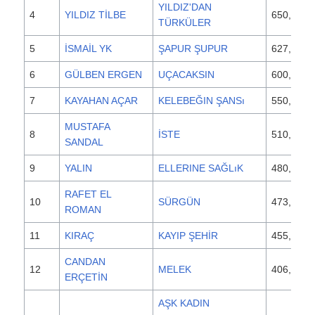
YILDIZ'DAN
4
YILDIZ TİLBE
650,000
TÜRKÜLER
5
İSMAİL YK
ŞAPUR ŞUPUR
627,000
6
GÜLBEN ERGEN
UÇACAKSIN
600,000
7
KAYAHAN AÇAR
KELEBEĞIN ŞANSı
550,000
MUSTAFA
8
İSTE
510,000
SANDAL
9
YALIN
ELLERINE SAĞLıK
480,000
RAFET EL
10
SÜRGÜN
473,000
ROMAN
11
KIRAÇ
KAYIP ŞEHİR
455,000
CANDAN
12
MELEK
406,000
ERÇETİN
AŞK KADIN