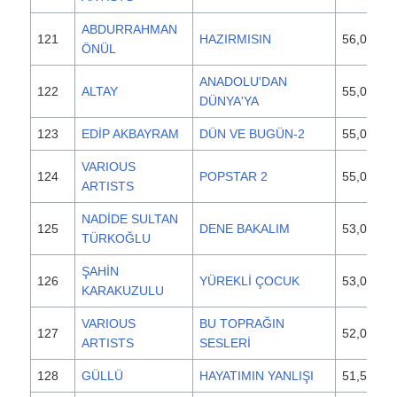
ABDURRAHMAN
121
HAZIRMISIN
56,000
ÖNÜL
ANADOLU'DAN
122
ALTAY
55,000
DÜNYA'YA
123
EDİP AKBAYRAM
DÜN VE BUGÜN-2
55,000
VARIOUS
124
POPSTAR 2
55,000
ARTISTS
NADİDE SULTAN
125
DENE BAKALIM
53,000
TÜRKOĞLU
ŞAHİN
126
YÜREKLİ ÇOCUK
53,000
KARAKUZULU
VARIOUS
BU TOPRAĞIN
127
52,000
ARTISTS
SESLERİ
128
GÜLLÜ
HAYATIMIN YANLIŞI
51,500