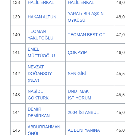
138
HALİL ERKAL
HALİL ERKAL
48,000
YARALı BIR AŞKıN
139
HAKAN ALTUN
48,000
ÖYKÜSÜ
TEOMAN
140
TEOMAN BEST OF
47,000
YAKUPOĞLU
EMEL
141
ÇOK AYIP
46,000
MÜFTÜOĞLU
NEVZAT
142
DOĞANSOY
SEN GİBİ
45,500
(NEV)
NAŞİDE
UNUTMAK
143
45,500
GÖKTÜRK
İSTİYORUM
DEMİR
144
2004 İSTANBUL
45,000
DEMİRKAN
ABDURRAHMAN
145
AL BENİ YANINA
45,000
ÖNÜL