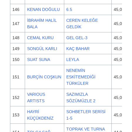
146
KENAN DOĞULU
6.5
45,000
İBRAHİM HALİL
CEREN KELEĞE
147
45,000
BALA
GELDİK
148
CEMAL KURU
GEL GEL-3
45,000
149
SONGÜL KARLI
KAÇ BAHAR
45,000
150
SUAT SUNA
LEYLA
45,000
NENEMİN
151
BURÇİN COŞKUN
ESKİTEMEDİĞİ
45,000
TÜRKÜLER
VARIOUS
SAZIMIZLA
152
45,000
ARTISTS
SÖZÜMÜZLE 2
HAYRİ
SOHBETLER SERİSİ
153
45,000
KÜÇÜKDENİZ
1-5
TOPRAK VE TURNA