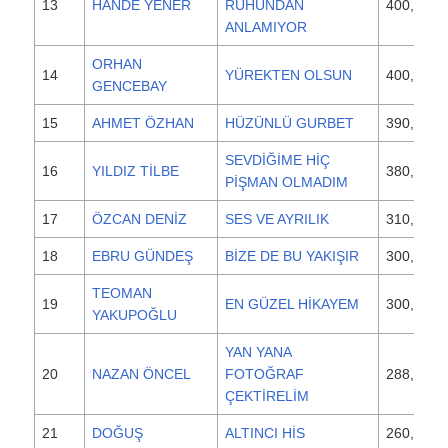
13
HANDE YENER
RUHUNDAN
400,000
ANLAMIYOR
ORHAN
14
YÜREKTEN OLSUN
400,000
GENCEBAY
15
AHMET ÖZHAN
HÜZÜNLÜ GURBET
390,000
SEVDİĞİME HİÇ
16
YILDIZ TİLBE
380,000
PİŞMAN OLMADIM
17
ÖZCAN DENİZ
SES VE AYRILIK
310,000
18
EBRU GÜNDEŞ
BİZE DE BU YAKIŞIR
300,000
TEOMAN
19
EN GÜZEL HİKAYEM
300,000
YAKUPOĞLU
YAN YANA
20
NAZAN ÖNCEL
FOTOĞRAF
288,000
ÇEKTİRELİM
21
DOĞUŞ
ALTINCI HİS
260,000