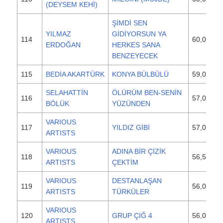
(DEYSEM KEHİ)
ŞİMDİ SEN
YILMAZ
GİDİYORSUN YA
114
60,000
ERDOĞAN
HERKES SANA
BENZEYECEK
115
BEDİA AKARTÜRK
KONYA BÜLBÜLÜ
59,000
SELAHATTİN
ÖLÜRÜM BEN-SENİN
116
57,000
BÖLÜK
YÜZÜNDEN
VARIOUS
117
YILDIZ GİBİ
57,000
ARTISTS
VARIOUS
ADINA BİR ÇİZİK
118
56,500
ARTISTS
ÇEKTİM
VARIOUS
DESTANLAŞAN
119
56,000
ARTISTS
TÜRKÜLER
VARIOUS
120
GRUP ÇIĞ 4
56,000
ARTISTS