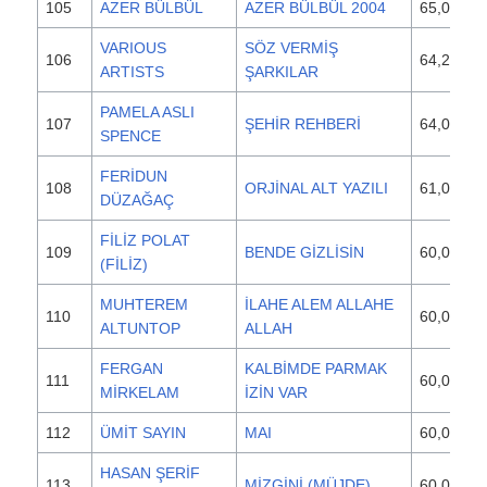
105
AZER BÜLBÜL
AZER BÜLBÜL 2004
65,000
VARIOUS
SÖZ VERMİŞ
106
64,250
ARTISTS
ŞARKILAR
PAMELA ASLI
107
ŞEHİR REHBERİ
64,000
SPENCE
FERİDUN
108
ORJİNAL ALT YAZILI
61,000
DÜZAĞAÇ
FİLİZ POLAT
109
BENDE GİZLİSİN
60,000
(FİLİZ)
MUHTEREM
İLAHE ALEM ALLAHE
110
60,000
ALTUNTOP
ALLAH
FERGAN
KALBİMDE PARMAK
111
60,000
MİRKELAM
İZİN VAR
112
ÜMİT SAYIN
MAI
60,000
HASAN ŞERİF
113
MİZGİNİ (MÜJDE)
60,000