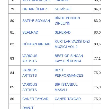
79
ORHAN ÖLMEZ
SU MİSALİ
84,000
BİRDE BENDEN
80
SAFİYE SOYMAN
83,000
DİNLEYİN
81
SEFERAD
SEFERAD
83,000
KURTLAR VADİSİ DİZİ
82
GÖKHAN KIRDAR
80,600
MÜZİĞİ VOL.2
VARIOUS
BEST OF SİNCAN
83
77,100
ARTISTS
KAYSERİ KONYA
VARIOUS
BEST
84
75,000
ARTISTS
PERFORMANCES
VARIOUS
BİR İSTANBUL
85
75,000
ARTISTS
MASALI
86
CANER TAYGAR
CANER TAYGAR
75,000
DAVUT