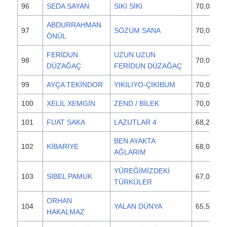
96
SEDA SAYAN
SIKI SIKI
70,000
ABDURRAHMAN
97
SÖZÜM SANA
70,000
ÖNÜL
FERİDUN
UZUN UZUN
98
70,000
DÜZAĞAÇ
FERİDUN DÜZAĞAÇ
99
AYÇA TEKİNDOR
YIKILIYO-ÇİKİBUM
70,000
100
XELİL XEMGİN
ZEND / BİLEK
70,000
101
FUAT SAKA
LAZUTLAR 4
68,250
BEN AYAKTA
102
KİBARİYE
68,000
AĞLARIM
YÜREĞİMİZDEKİ
103
SİBEL PAMUK
67,000
TÜRKÜLER
ORHAN
104
YALAN DÜNYA
65,500
HAKALMAZ