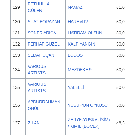
FETHULLAH
129
NAMAZ
51,000
GÜLEN
130
SUAT BORAZAN
HAREM IV
50,000
131
SONER ARICA
HATIRAM OLSUN
50,000
132
FERHAT GÜZEL
KALP YANGINI
50,000
133
SEDAT UÇAN
LODOS
50,000
VARIOUS
134
MEZDEKE 9
50,000
ARTISTS
VARIOUS
135
YALELLİ
50,000
ARTISTS
ABDURRAHMAN
136
YUSUF'UN ÖYKÜSÜ
50,000
ÖNÜL
ZERYE-YUSRA (İSİM)
137
ZİLAN
48,500
/ KIMIL (BÖCEK)