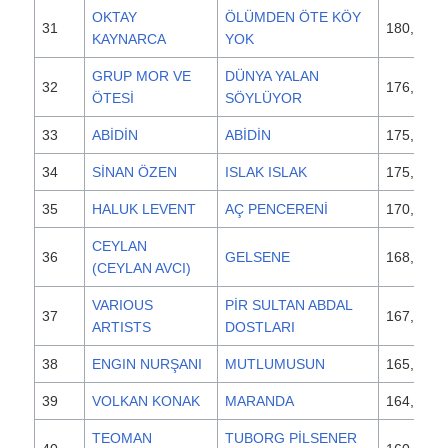
OKTAY
ÖLÜMDEN ÖTE KÖY
31
180,000
KAYNARCA
YOK
GRUP MOR VE
DÜNYA YALAN
32
176,200
ÖTESİ
SÖYLÜYOR
33
ABİDİN
ABİDİN
175,000
34
SİNAN ÖZEN
ISLAK ISLAK
175,000
35
HALUK LEVENT
AÇ PENCERENİ
170,000
CEYLAN
36
GELSENE
168,000
(CEYLAN AVCI)
VARIOUS
PİR SULTAN ABDAL
37
167,000
ARTISTS
DOSTLARI
38
ENGIN NURŞANI
MUTLUMUSUN
165,000
39
VOLKAN KONAK
MARANDA
164,500
TEOMAN
TUBORG PİLSENER