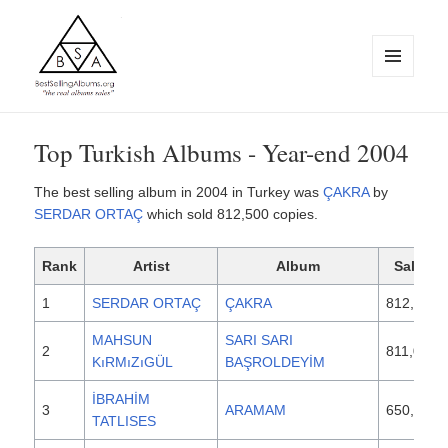
MENU
AND
WIDGETS
BestSellingAlbums.org
Top Turkish Albums - Year-end 2004
The best selling album in 2004 in Turkey was
ÇAKRA
by
SERDAR ORTAÇ
which sold 812,500 copies.
Rank
Artist
Album
Sales
1
SERDAR ORTAÇ
ÇAKRA
812,500
MAHSUN
SARI SARI
2
811,000
KıRMıZıGÜL
BAŞROLDEYİM
İBRAHİM
3
ARAMAM
650,000
TATLISES