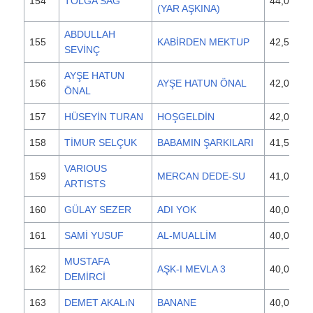
154
TOLGA SAĞ
44,000
(YAR AŞKINA)
ABDULLAH
155
KABİRDEN MEKTUP
42,500
SEVİNÇ
AYŞE HATUN
156
AYŞE HATUN ÖNAL
42,000
ÖNAL
157
HÜSEYİN TURAN
HOŞGELDİN
42,000
158
TİMUR SELÇUK
BABAMIN ŞARKILARI
41,500
VARIOUS
159
MERCAN DEDE-SU
41,000
ARTISTS
160
GÜLAY SEZER
ADI YOK
40,000
161
SAMİ YUSUF
AL-MUALLİM
40,000
MUSTAFA
162
AŞK-I MEVLA 3
40,000
DEMİRCİ
163
DEMET AKALıN
BANANE
40,000