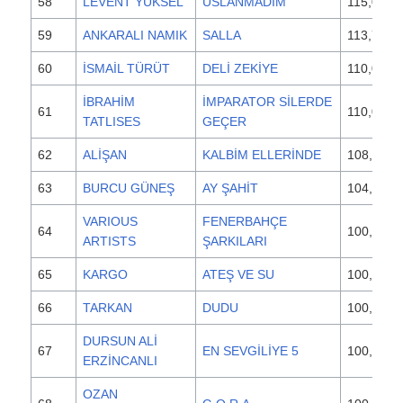
58
LEVENT YÜKSEL
USLANMADIM
115,000
59
ANKARALI NAMIK
SALLA
113,700
60
İSMAİL TÜRÜT
DELİ ZEKİYE
110,000
İBRAHİM
İMPARATOR SİLERDE
61
110,000
TATLISES
GEÇER
62
ALİŞAN
KALBİM ELLERİNDE
108,000
63
BURCU GÜNEŞ
AY ŞAHİT
104,000
VARIOUS
FENERBAHÇE
64
100,500
ARTISTS
ŞARKILARI
65
KARGO
ATEŞ VE SU
100,000
66
TARKAN
DUDU
100,000
DURSUN ALİ
67
EN SEVGİLİYE 5
100,000
ERZİNCANLI
OZAN