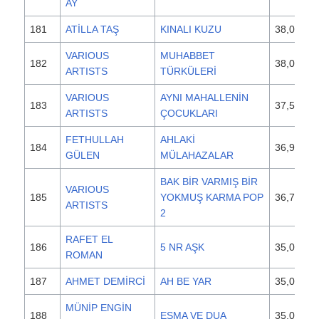
AY
181
ATİLLA TAŞ
KINALI KUZU
38,000
VARIOUS
MUHABBET
182
38,000
ARTISTS
TÜRKÜLERİ
VARIOUS
AYNI MAHALLENİN
183
37,500
ARTISTS
ÇOCUKLARI
FETHULLAH
AHLAKİ
184
36,900
GÜLEN
MÜLAHAZALAR
BAK BİR VARMIŞ BİR
VARIOUS
185
YOKMUŞ KARMA POP
36,700
ARTISTS
2
RAFET EL
186
5 NR AŞK
35,000
ROMAN
187
AHMET DEMİRCİ
AH BE YAR
35,000
MÜNİP ENGİN
188
ESMA VE DUA
35,000