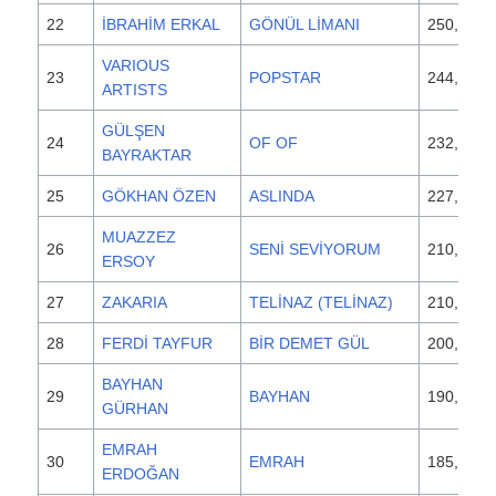
22
İBRAHİM ERKAL
GÖNÜL LİMANI
250,000
VARIOUS
23
POPSTAR
244,000
ARTISTS
GÜLŞEN
24
OF OF
232,000
BAYRAKTAR
25
GÖKHAN ÖZEN
ASLINDA
227,000
MUAZZEZ
26
SENİ SEVİYORUM
210,000
ERSOY
27
ZAKARIA
TELİNAZ (TELİNAZ)
210,000
28
FERDİ TAYFUR
BİR DEMET GÜL
200,000
BAYHAN
29
BAYHAN
190,000
GÜRHAN
EMRAH
30
EMRAH
185,000
ERDOĞAN