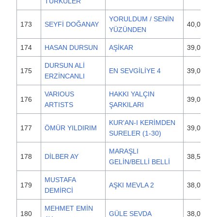
TÜRKÜLER
YORULDUM / SENİN
173
SEYFİ DOĞANAY
40,000
YÜZÜNDEN
174
HASAN DURSUN
AŞİKAR
39,000
DURSUN ALİ
175
EN SEVGİLİYE 4
39,000
ERZİNCANLI
VARIOUS
HAKKI YALÇIN
176
39,000
ARTISTS
ŞARKILARI
KUR'AN-I KERİMDEN
177
ÖMÜR YILDIRIM
39,000
SURELER (1-30)
MARAŞLI
178
DİLBER AY
38,500
GELİN/BELLİ BELLİ
MUSTAFA
179
AŞKI MEVLA 2
38,000
DEMİRCİ
MEHMET EMİN
180
GÜLE SEVDA
38,000