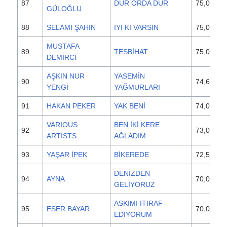
87
DUR ORDA DUR
75,000
GÜLOĞLU
88
SELAMİ ŞAHİN
İYİ Kİ VARSIN
75,000
MUSTAFA
89
TESBİHAT
75,000
DEMİRCİ
AŞKIN NUR
YASEMİN
90
74,600
YENGİ
YAĞMURLARI
91
HAKAN PEKER
YAK BENİ
74,000
VARIOUS
BEN İKİ KERE
92
73,000
ARTISTS
AĞLADIM
93
YAŞAR İPEK
BİKEREDE
72,500
DENİZDEN
94
AYNA
70,000
GELİYORUZ
ASKIMI ITIRAF
95
ESER BAYAR
70,000
EDIYORUM