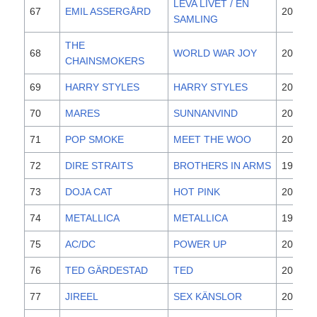
LEVA LIVET / EN
67
EMIL ASSERGÅRD
2019
SAMLING
THE
68
WORLD WAR JOY
2019
CHAINSMOKERS
69
HARRY STYLES
HARRY STYLES
2017
70
MARES
SUNNANVIND
2019
71
POP SMOKE
MEET THE WOO
2019
72
DIRE STRAITS
BROTHERS IN ARMS
1985
73
DOJA CAT
HOT PINK
2019
74
METALLICA
METALLICA
1991
75
AC/DC
POWER UP
2020
76
TED GÄRDESTAD
TED
2018
77
JIREEL
SEX KÄNSLOR
2020