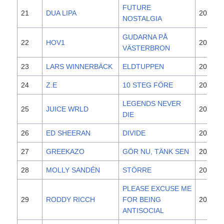
FUTURE
21
DUA LIPA
2020
NOSTALGIA
GUDARNA PÅ
22
HOV1
2018
VÄSTERBRON
23
LARS WINNERBÄCK
ELDTUPPEN
2019
24
Z.E
10 STEG FÖRE
2020
LEGENDS NEVER
25
JUICE WRLD
2020
DIE
26
ED SHEERAN
DIVIDE
2017
27
GREEKAZO
GÖR NU, TÄNK SEN
2020
28
MOLLY SANDÉN
STÖRRE
2018
PLEASE EXCUSE ME
29
RODDY RICCH
FOR BEING
2019
ANTISOCIAL