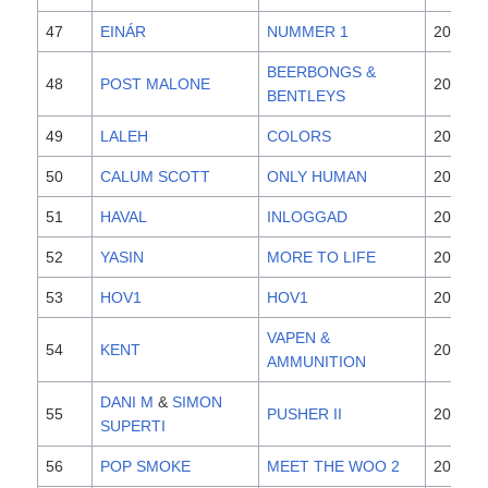
47
EINÁR
NUMMER 1
2019
BEERBONGS &
48
POST MALONE
2018
BENTLEYS
49
LALEH
COLORS
2013
50
CALUM SCOTT
ONLY HUMAN
2018
51
HAVAL
INLOGGAD
2020
52
YASIN
MORE TO LIFE
2020
53
HOV1
HOV1
2017
VAPEN &
54
KENT
2002
AMMUNITION
DANI M
&
SIMON
55
PUSHER II
2019
SUPERTI
56
POP SMOKE
MEET THE WOO 2
2020