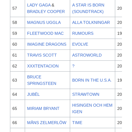
LADY GAGA
&
A STAR IS BORN
57
2018
BRADLEY COOPER
(SOUNDTRACK)
58
MAGNUS UGGLA
ALLA TOLKNINGAR
2020
59
FLEETWOOD MAC
RUMOURS
1977
60
IMAGINE DRAGONS
EVOLVE
2017
61
TRAVIS SCOTT
ASTROWORLD
2018
62
XXXTENTACION
?
2018
BRUCE
63
BORN IN THE U.S.A.
1984
SPRINGSTEEN
64
JUBËL
STRAWTOWN
2020
HISINGEN OCH HEM
65
MIRIAM BRYANT
2016
IGEN
66
MÅNS ZELMERLÖW
TIME
2020