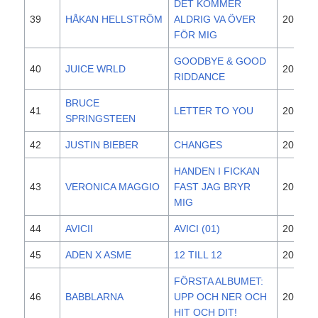
DET KOMMER
39
HÅKAN HELLSTRÖM
ALDRIG VA ÖVER
2013
FÖR MIG
GOODBYE & GOOD
40
JUICE WRLD
2018
RIDDANCE
BRUCE
41
LETTER TO YOU
2020
SPRINGSTEEN
42
JUSTIN BIEBER
CHANGES
2020
HANDEN I FICKAN
43
VERONICA MAGGIO
FAST JAG BRYR
2013
MIG
44
AVICII
AVICI (01)
2017
45
ADEN X ASME
12 TILL 12
2019
FÖRSTA ALBUMET:
46
BABBLARNA
UPP OCH NER OCH
2015
HIT OCH DIT!