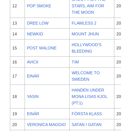
12
POP SMOKE
STARS, AIM FOR
2020
THE MOON
13
DREE LOW
FLAWLESS 2
2020
14
NEWKID
MOUNT JHUN
2020
HOLLYWOOD'S
15
POST MALONE
2019
BLEEDING
16
AVICII
TIM
2019
WELCOME TO
17
EINÁR
2020
SWEDEN
HANDEN UNDER
18
YASIN
MONA LISAS KJOL
2020
(PT:1)
19
EINÁR
FÖRSTA KLASS
2019
20
VERONICA MAGGIO
SATAN I GATAN
2011