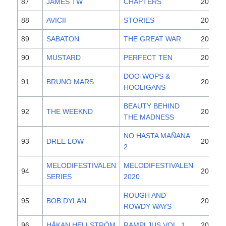
87
JAMES TW
CHAPTERS
2019
88
AVICII
STORIES
2015
89
SABATON
THE GREAT WAR
2019
90
MUSTARD
PERFECT TEN
2019
DOO-WOPS &
91
BRUNO MARS
2010
HOOLIGANS
BEAUTY BEHIND
92
THE WEEKND
2015
THE MADNESS
NO HASTA MAÑANA
93
DREE LOW
2019
2
MELODIFESTIVALEN
MELODIFESTIVALEN
94
2020
SERIES
2020
ROUGH AND
95
BOB DYLAN
2020
ROWDY WAYS
96
HÅKAN HELLSTRÖM
RAMPLJUS VOL. 1
2020