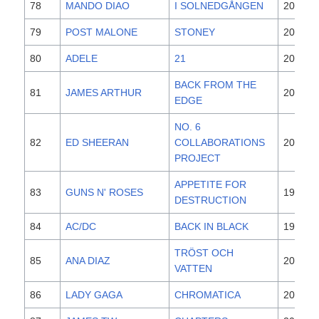
78
MANDO DIAO
I SOLNEDGÅNGEN
2020
79
POST MALONE
STONEY
2016
80
ADELE
21
2011
BACK FROM THE
81
JAMES ARTHUR
2016
EDGE
NO. 6
82
ED SHEERAN
COLLABORATIONS
2019
PROJECT
APPETITE FOR
83
GUNS N' ROSES
1987
DESTRUCTION
84
AC/DC
BACK IN BLACK
1980
TRÖST OCH
85
ANA DIAZ
2020
VATTEN
86
LADY GAGA
CHROMATICA
2020