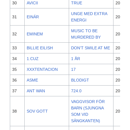
30
AVICII
TRUE
2013
UNGE MED EXTRA
31
EINÁR
2020
ENERGI
MUSIC TO BE
32
EMINEM
2020
MURDERED BY
33
BILLIE EILISH
DON'T SMILE AT ME
2017
34
1.CUZ
1 ÅR
2020
35
XXXTENTACION
17
2017
36
ASME
BLODIGT
2020
37
ANT WAN
724.0
2020
VAGGVISOR FÖR
BARN (SJUNGNA
38
SOV GOTT
2019
SOM VID
SÄNGKANTEN)