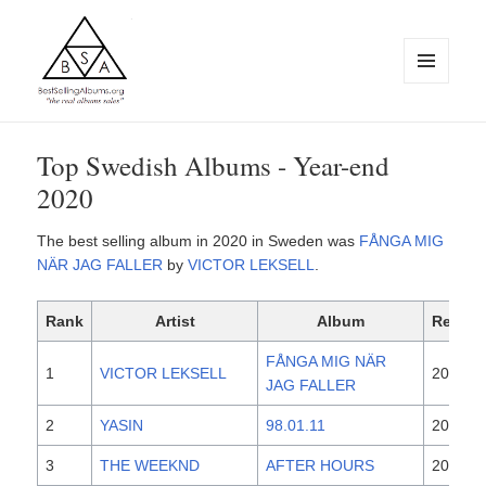
MENU
AND
WIDGETS
BestSellingAlbums.org
Top Swedish Albums - Year-end
2020
The best selling album in 2020 in Sweden was
FÅNGA MIG
NÄR JAG FALLER
by
VICTOR LEKSELL
.
Rank
Artist
Album
Releas
FÅNGA MIG NÄR
1
VICTOR LEKSELL
2020
JAG FALLER
2
YASIN
98.01.11
2020
3
THE WEEKND
AFTER HOURS
2020