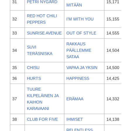
31
PETRI NYGÅRD
15,171
201
MITÄÄN
RED HOT CHILI
32
I'M WITH YOU
15,155
201
PEPPERS
33
SUNRISE AVENUE
OUT OF STYLE
14,555
201
RAKKAUS
SUVI
34
PÄÄLLEMME
14,504
201
TERÄSNISKA
SATAA
35
CHISU
VAPAA JA YKSIN
14,500
200
36
HURTS
HAPPINESS
14,425
201
TUURE
KILPELÄINEN JA
37
ERÄMAA
14,332
201
KAIHON
KARAVAANI
38
CLUB FOR FIVE
IHMISET
14,138
201
RELENTLESS