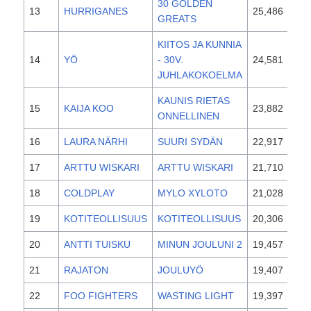
30 GOLDEN
13
HURRIGANES
25,486
201
GREATS
KIITOS JA KUNNIA
14
YÖ
- 30V.
24,581
201
JUHLAKOKOELMA
KAUNIS RIETAS
15
KAIJA KOO
23,882
201
ONNELLINEN
16
LAURA NÄRHI
SUURI SYDÄN
22,917
201
17
ARTTU WISKARI
ARTTU WISKARI
21,710
201
18
COLDPLAY
MYLO XYLOTO
21,028
201
19
KOTITEOLLISUUS
KOTITEOLLISUUS
20,306
201
20
ANTTI TUISKU
MINUN JOULUNI 2
19,457
201
21
RAJATON
JOULUYÖ
19,407
201
22
FOO FIGHTERS
WASTING LIGHT
19,397
201