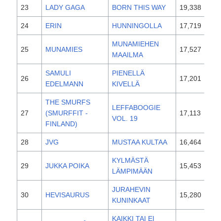
23
LADY GAGA
BORN THIS WAY
19,338
201
24
ERIN
HUNNINGOLLA
17,719
201
MUNAMIEHEN
25
MUNAMIES
17,527
201
MAAILMA
SAMULI
PIENELLÄ
26
17,201
201
EDELMANN
KIVELLÄ
THE SMURFS
LEFFABOOGIE
27
(SMURFFIT -
17,113
201
VOL. 19
FINLAND)
28
JVG
MUSTAA KULTAA
16,464
201
KYLMÄSTÄ
29
JUKKA POIKA
15,453
201
LÄMPIMÄÄN
JURAHEVIN
30
HEVISAURUS
15,280
200
KUNINKAAT
KAIKKI TAI EI