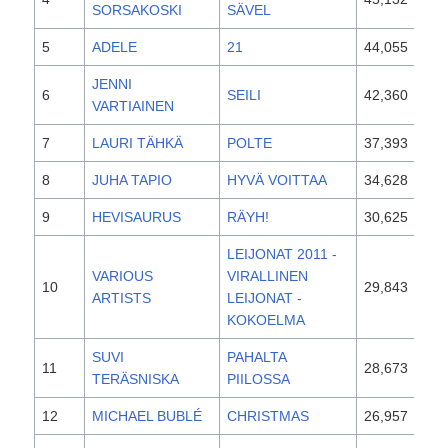
SORSAKOSKI
SÄVEL
5
ADELE
21
44,055
201
JENNI
6
SEILI
42,360
201
VARTIAINEN
7
LAURI TÄHKÄ
POLTE
37,393
201
8
JUHA TAPIO
HYVÄ VOITTAA
34,628
201
9
HEVISAURUS
RÄYH!
30,625
201
LEIJONAT 2011 -
VARIOUS
VIRALLINEN
10
29,843
201
ARTISTS
LEIJONAT -
KOKOELMA
SUVI
PAHALTA
11
28,673
201
TERÄSNISKA
PIILOSSA
12
MICHAEL BUBLÉ
CHRISTMAS
26,957
201