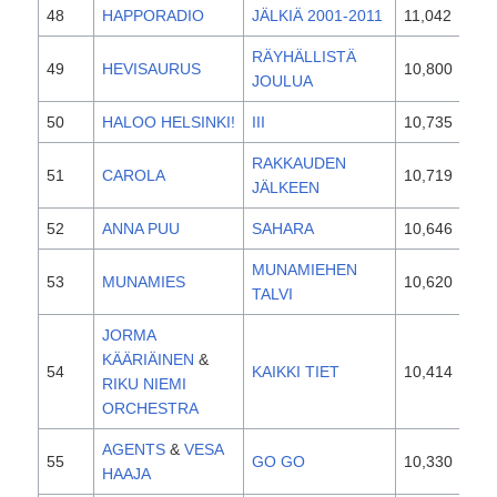
48
HAPPORADIO
JÄLKIÄ 2001-2011
11,042
201
RÄYHÄLLISTÄ
49
HEVISAURUS
10,800
201
JOULUA
50
HALOO HELSINKI!
III
10,735
201
RAKKAUDEN
51
CAROLA
10,719
201
JÄLKEEN
52
ANNA PUU
SAHARA
10,646
201
MUNAMIEHEN
53
MUNAMIES
10,620
201
TALVI
JORMA
KÄÄRIÄINEN
&
54
KAIKKI TIET
10,414
201
RIKU NIEMI
ORCHESTRA
AGENTS
&
VESA
55
GO GO
10,330
201
HAAJA