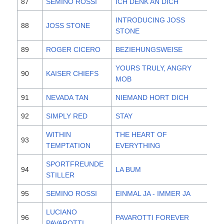
87
SEMINO ROSSI
ICH DENK AN DICH
20
INTRODUCING JOSS
88
JOSS STONE
20
STONE
89
ROGER CICERO
BEZIEHUNGSWEISE
20
YOURS TRULY, ANGRY
90
KAISER CHIEFS
20
MOB
91
NEVADA TAN
NIEMAND HORT DICH
20
92
SIMPLY RED
STAY
20
WITHIN
THE HEART OF
93
20
TEMPTATION
EVERYTHING
SPORTFREUNDE
94
LA BUM
20
STILLER
95
SEMINO ROSSI
EINMAL JA - IMMER JA
20
LUCIANO
96
PAVAROTTI FOREVER
20
PAVAROTTI