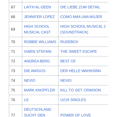
67
LAITH AL-DEEN
DIE LIEBE ZUM DETAIL
20
68
JENNIFER LOPEZ
COMO AMA UNA MUJER
20
HIGH SCHOOL
HIGH SCHOOL MUSICAL 2
69
20
MUSICAL CAST
(SOUNDTRACK)
70
ROBBIE WILLIAMS
RUDEBOX
20
71
GWEN STEFANI
THE SWEET ESCAPE
20
72
ANDREA BERG
BEST OF
20
73
DIE AMIGOS
DER HELLE WAHNSINN
20
74
NEVIO
NEVIO
20
75
MARK KNOPFLER
KILL TO GET CRIMSON
20
76
U2
U218 SINGLES
20
DEUTSCHLAND
77
SUCHT DEN
POWER OF LOVE
20