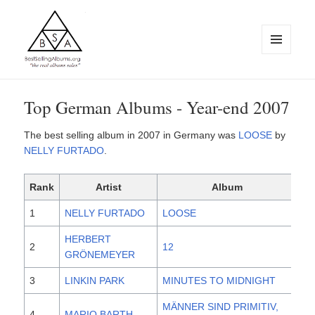
MENU
AND
WIDGETS
BestSellingAlbums.org
Top German Albums - Year-end 2007
The best selling album in 2007 in Germany was
LOOSE
by
NELLY FURTADO
.
Rank
Artist
Album
Re
1
NELLY FURTADO
LOOSE
20
HERBERT
2
12
20
GRÖNEMEYER
3
LINKIN PARK
MINUTES TO MIDNIGHT
20
MÄNNER SIND PRIMITIV,
4
MARIO BARTH
20