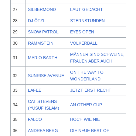
27
SILBERMOND
LAUT GEDACHT
20
28
DJ ÖTZI
STERNSTUNDEN
20
29
SNOW PATROL
EYES OPEN
20
30
RAMMSTEIN
VÖLKERBALL
20
MÄNNER SIND SCHWEINE,
31
MARIO BARTH
20
FRAUEN ABER AUCH
ON THE WAY TO
32
SUNRISE AVENUE
20
WONDERLAND
33
LAFEE
JETZT ERST RECHT
20
CAT STEVENS
34
AN OTHER CUP
20
(YUSUF ISLAM)
35
FALCO
HOCH WIE NIE
20
36
ANDREA BERG
DIE NEUE BEST OF
20