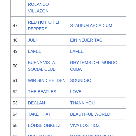
ROLANDO
VILLAZÓN
RED HOT CHILI
47
STADIUM ARCADIUM
20
PEPPERS
48
JULI
EIN NEUER TAG
20
49
LAFEE
LAFEE
20
BUENA VISTA
RHYTHMS DEL MUNDO
50
20
SOCIAL CLUB
CUBA
51
WIR SIND HELDEN
SOUNDSO
20
52
THE BEATLES
LOVE
20
53
DECLAN
THANK YOU
20
54
TAKE THAT
BEAUTIFUL WORLD
20
55
BÖHSE ONKELZ
VIVA LOS TIOZ
19