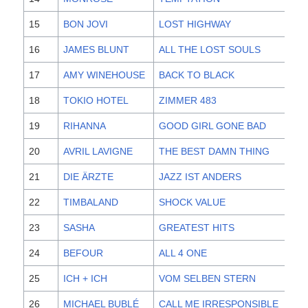
15
BON JOVI
LOST HIGHWAY
20
16
JAMES BLUNT
ALL THE LOST SOULS
20
17
AMY WINEHOUSE
BACK TO BLACK
20
18
TOKIO HOTEL
ZIMMER 483
20
19
RIHANNA
GOOD GIRL GONE BAD
20
20
AVRIL LAVIGNE
THE BEST DAMN THING
20
21
DIE ÄRZTE
JAZZ IST ANDERS
20
22
TIMBALAND
SHOCK VALUE
20
23
SASHA
GREATEST HITS
20
24
BEFOUR
ALL 4 ONE
20
25
ICH + ICH
VOM SELBEN STERN
20
26
MICHAEL BUBLÉ
CALL ME IRRESPONSIBLE
20