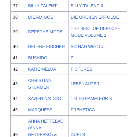
37
BILLY TALENT
BILLY TALENT II
20
38
DIE AMIGOS
DIE GROßEN ERFOLGE
20
THE BEST OF DEPECHE
39
DEPECHE MODE
20
MODE VOLUME 1
40
HELENE FISCHER
SO NAH WIE DU
20
41
BUSHIDO
7
20
42
KATIE MELUA
PICTURES
20
CHRISTINA
43
LEBE LAUTER
20
STÜRMER
44
XAVIER NAIDOO
TELEGRAMM FÜR X
20
45
MARQUESS
FRENETICA
20
АННА НЕТРЕБКО
(ANNA
46
NETREBKO)
&
DUETS
20