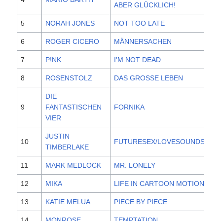
ABER GLÜCKLICH!
5
NORAH JONES
NOT TOO LATE
20
6
ROGER CICERO
MÄNNERSACHEN
20
7
P!NK
I'M NOT DEAD
20
8
ROSENSTOLZ
DAS GROSSE LEBEN
20
DIE
9
FANTASTISCHEN
FORNIKA
20
VIER
JUSTIN
10
FUTURESEX/LOVESOUNDS
20
TIMBERLAKE
11
MARK MEDLOCK
MR. LONELY
20
12
MIKA
LIFE IN CARTOON MOTION
20
13
KATIE MELUA
PIECE BY PIECE
20
14
MONROSE
TEMPTATION
20