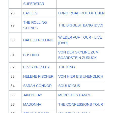
SUPERSTAR
78
EAGLES
LONG ROAD OUT OF EDEN
20
THE ROLLING
79
THE BIGGEST BANG [DVD]
20
STONES
WIEDER AUF TOUR - LIVE
80
HAPE KERKELING
20
[DVD]
VON DER SKYLINE ZUM
81
BUSHIDO
20
BOARDSTEIN ZURÜCK
82
ELVIS PRESLEY
THE KING
20
83
HELENE FISCHER
VON HIER BIS UNENDLICH
20
84
SARAH CONNOR
SOULICIOUS
20
85
JAN DELAY
MERCEDES DANCE
20
86
MADONNA
THE CONFESSIONS TOUR
20