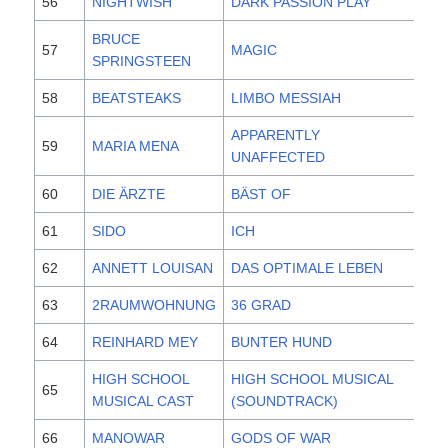
56
NIGHTWISH
DARK PASSION PLAY
20
BRUCE
57
MAGIC
20
SPRINGSTEEN
58
BEATSTEAKS
LIMBO MESSIAH
20
APPARENTLY
59
MARIA MENA
20
UNAFFECTED
60
DIE ÄRZTE
BÄST OF
20
61
SIDO
ICH
20
62
ANNETT LOUISAN
DAS OPTIMALE LEBEN
20
63
2RAUMWOHNUNG
36 GRAD
20
64
REINHARD MEY
BUNTER HUND
20
HIGH SCHOOL
HIGH SCHOOL MUSICAL
65
20
MUSICAL CAST
(SOUNDTRACK)
66
MANOWAR
GODS OF WAR
20