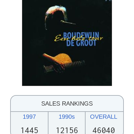
SALES RANKINGS
1997
1990s
OVERALL
1445
12156
46040