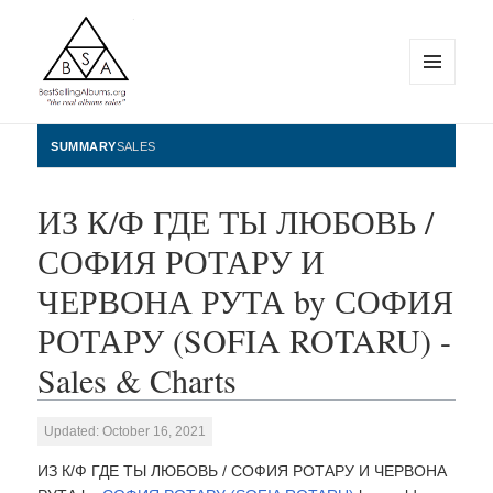
MENU
AND
WIDGETS
BestSellingAlbums.org
SUMMARY
SALES
ИЗ К/Ф ГДЕ ТЫ ЛЮБОВЬ /
СОФИЯ РОТАРУ И
ЧЕРВОНА РУТА by СОФИЯ
РОТАРУ (SOFIA ROTARU) -
Sales & Charts
Updated: October 16, 2021
ИЗ К/Ф ГДЕ ТЫ ЛЮБОВЬ / СОФИЯ РОТАРУ И ЧЕРВОНА