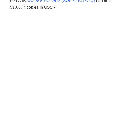
РУТА by
СОФИЯ РОТАРУ (SOFIA ROTARU)
has sold
510,877 copies in USSR.